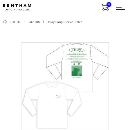
0
STORE
GOODS
Delay Long Sleeve T-shirt